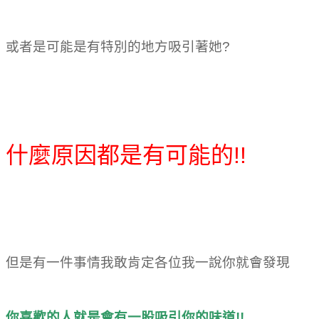
或者是可能是有特別的地方吸引著她?
告訴你費洛蒙香水 心得的秘密
什麼原因都是有可能的!!
告訴你費洛蒙香水 心得的秘密
但是有一件事情我敢肯定各位我一說你就會發現
你喜歡的人就是會有一股吸引你的味道!!