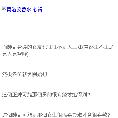
而帥哥身邊的女友也往往不是大正妹(當然正不正是
見人見智啦)
然後各位就會開始想
告訴你費洛蒙香水 心得的秘密
這個正妹可能那個男的很有錢才追得到?
這個帥哥可能是那個女生很溫柔賢淑才會很喜歡?