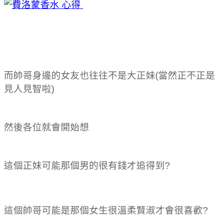
而帥哥身邊的女友也往往不是大正妹(當然正不正是
見人見智啦)
然後各位就會開始想
告訴你費洛蒙香水 心得的秘密
這個正妹可能那個男的很有錢才追得到?
這個帥哥可能是那個女生很溫柔賢淑才會很喜歡?