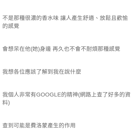
不是那種很濃的香水味 讓人產生舒適、放鬆且歡愉
的感覺
會想呆在他(她)身邊 再久也不會不耐煩那種感覺
我想各位應該了解到我在說什麼
我個人非常有GOOGLE的精神(網路上查了好多的資
料)
查到可能是費洛蒙產生的作用