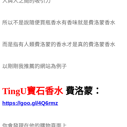
人與人之間的吸引力
所以不是說隨便買瓶香水有香味就是費洛蒙香水
而是指有人類費洛蒙的香水才是真的費洛蒙香水
以剛剛我推薦的網站為例子
TingU寶石香水
費洛蒙：
https://goo.gl/4Q6rmz
你會發現在他的購物頁面上