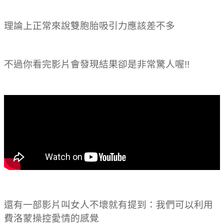
理論上正常來說雙胞胎吸引力應該差不多
不過你看完影片會發現結果卻是非常驚人喔!!
還有一部影片叫女人不壞就有提到：我們可以利用
費洛蒙操控愛情的感覺