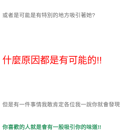
或者是可能是有特別的地方吸引著她?
告訴你費洛蒙香水 心得的秘密
什麼原因都是有可能的!!
告訴你費洛蒙香水 心得的秘密
但是有一件事情我敢肯定各位我一說你就會發現
你喜歡的人就是會有一股吸引你的味道!!