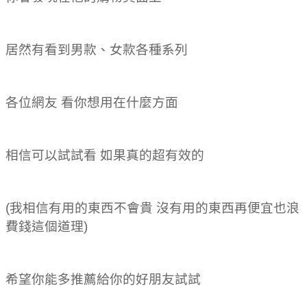
居然有看到男款、女款各種系列
各位網友 看你想用在什麼方面
相信可以試試看 如果真的超有效的
(我相信有用的東西不會貴 沒有用的東西再便宜也浪
費錢這個道理)
希望你能多推薦給你的好朋友試試