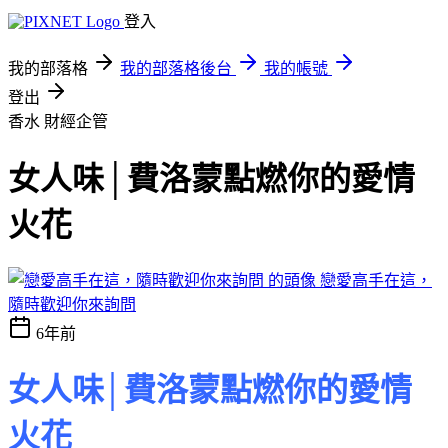
登入
我的部落格
我的部落格後台
我的帳號
登出
香水
財經企管
女人味│費洛蒙點燃你的愛情
火花
戀愛高手在這，
隨時歡迎你來詢問
6年前
女人味│費洛蒙點燃你的愛情
火花