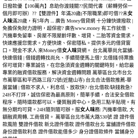
日撥款優【100萬內】息助你渡錢關??民間代書（薪轉勞保一
個月即可辦）??【雙證件】年滿20歲(不限職業)即可借??未
女
人味
滿20歲，有5年內 ... 廣告 Money借貸網 十分鐘快速撥款 |
免擔保免財力證明，超保密? 廣告www.money 有工作就借、
汽機車免留車、房屋不限屋齡坪數、增貸、二胎等資金需求，
快速應援您需求。方便快速、保密隱私。提供多元的借貸窗
口。現金不求人 來Money借
女人味
貸網。 台北萬華尚允當舖-
快速借錢 | 借錢週轉找尚允、手續簡便馬上借? 北借錢/持票擔
保可增貸? 專業誠信，在您急須資金週轉的關鍵時刻，給您最
專業的融資借款服務，解決資金週轉問題 萬華區台北市台北
市萬華區和平西路三段72號(近龍山寺) 台北合法借款推薦-華
展當鋪 | 借款不求人，利息低、放款快? /台北借款/缺錢救急?
24H不打烊，誠信保密為最高原則，簡單手續，合法安全借款
程序，隨時還款都可以。優質融資中心。急用三點半貼現。有
無分期均可貸。24H隨到隨可辦。服
女人味
務: 汽機車借款, 大
額融資周轉, 工商借貸。 萬華區台北市萬大路530號 證 證件借
款風險 雙證件借款 新北證件借款 證件借款台北 當舖證件借款
身份證借款利息 證件借款能借多少 身分證借款條件 當鋪身分