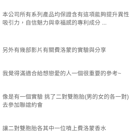
本公司所有系列產品均保證含有這項能夠提升異性
吸引力，自信魅力與幸福感的專利成分 ...
另外有幾部影片有關費洛蒙的實驗與分享
我覺得滿適合給想戀愛的人一個很重要的參考~
像是有一個實驗 挑了二對雙胞胎(男的女的各一對)
去參加聯誼約會
讓二對雙胞胎各其中一位噴上費洛蒙香水