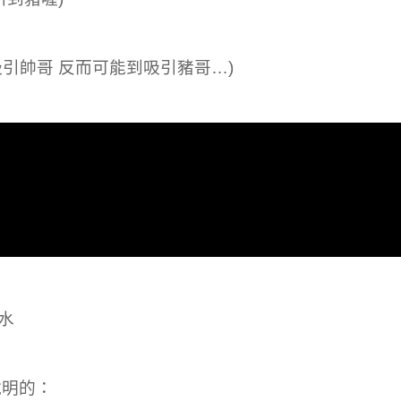
引帥哥 反而可能到吸引豬哥…)
水
說明的：