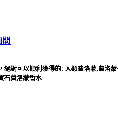
詢問
絕對可以順利獲得的! 人類費洛蒙,費洛蒙
u寶石費洛蒙香水