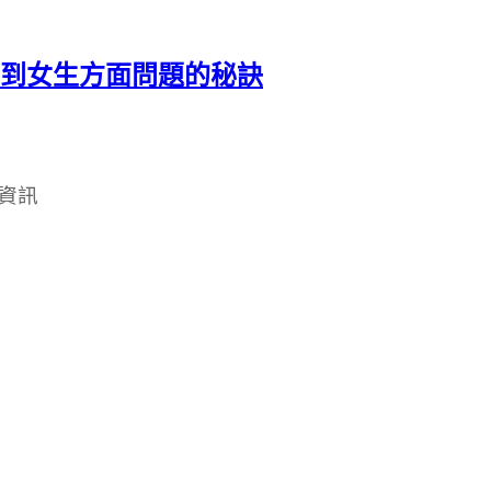
不到女生方面問題的秘訣
和資訊
招桃花 招桃花