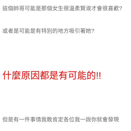
這個帥哥可能是那個女生很溫柔賢淑才會很喜歡?
或者是可能是有特別的地方吸引著她?
告訴你費洛蒙香水 心得的秘密
什麼原因都是有可能的!!
告訴你費洛蒙香水 心得的秘密
但是有一件事情我敢肯定各位我一說你就會發現