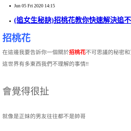
Jun
05
Fri
2020
14:15
(追女生秘訣)招桃花教你快速解決追
招桃花
在這邊我要告訴你一個關於
招桃花
不可思議的秘密
這世界有多東西我們不理解的事情!!
招桃花 招桃花
招桃花 招桃花
會覺得很扯
招桃花 招桃花
就像是正妹的男友往往都不是帥哥